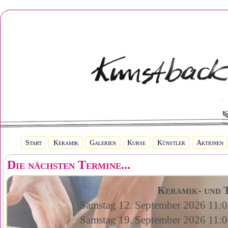
Start
Keramik
Galerien
Kurse
Künstler
Aktionen
Die nächsten Termine...
Keramik- und 
Samstag 12. September 2026 11:0
Samstag 19. September 2026 11:0