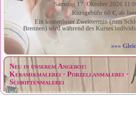
Samstag 17. Oktober 2026 11:0
Kursgebühr 60 €, ab Jan
Ein kostenloser Zweittermin (zum Schl
Brennen) wird während des Kurses individue
»»» Glei
Neu in unserem Angebot:
Keramikmalerei · Porzellanmalerei ·
Schriftenmalerei
Wir haben eine unheimlich nette Kollegin und erfahrene
professionelle Keramik- und Porzellanmalerin gefunden, die bei
uns mitmacht!
Sie gibt ihr Wissen nicht nur an uns weiter, sondern sie wird in
regelmäßigen Abständen Kurse in der Kunstbackstube leiten.
Maximal fünf Teilnehmer, maximal drei Stunden pro Kurs
Neugierig?
»»» mehr darüber!