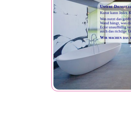
Unsere Dienstle
Kunst kann Jeder, K
Was nutzt das größt
Wand hängt, was die
Ecke unauffällig ve
auch das richtige 
Wir machen das f