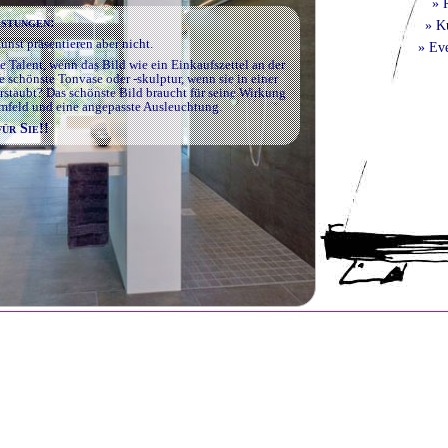
» 
istungen:
» K
unst präsentieren aber nicht.
» Eve
e Talent, wenn das Bild wie ein Einkaufszettel an der
 schönste Tonvase oder -skulptur, wenn sie in einer
rstaubt? Das schönste Bild braucht für seine Wirkung
Umfeld und eine angepasste Ausleuchtung.
ür Sie!!