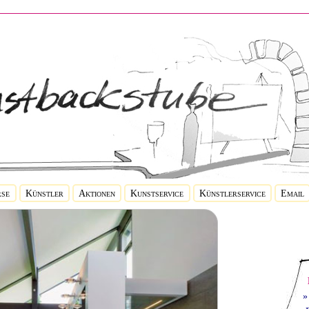
se
Künstler
Aktionen
Kunstservice
Künstlerservice
Email
»